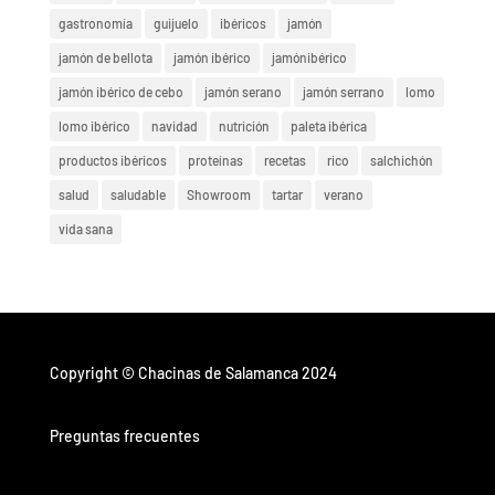
gastronomía
guijuelo
ibéricos
jamón
jamón de bellota
jamón ibérico
jamónibérico
jamón ibérico de cebo
jamón serano
jamón serrano
lomo
lomo ibérico
navidad
nutrición
paleta ibérica
productos ibéricos
proteínas
recetas
rico
salchichón
salud
saludable
Showroom
tartar
verano
vida sana
Copyright © Chacinas de Salamanca 2024
Preguntas frecuentes