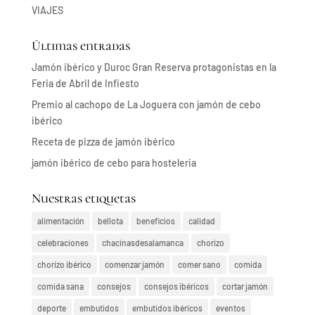
VIAJES
Últimas entradas
Jamón ibérico y Duroc Gran Reserva protagonistas en la
Feria de Abril de Infiesto
Premio al cachopo de La Joguera con jamón de cebo
ibérico
Receta de pizza de jamón ibérico
jamón ibérico de cebo para hosteleria
Nuestras etiquetas
alimentación
bellota
beneficios
calidad
celebraciones
chacinasdesalamanca
chorizo
chorizo ibérico
comenzar jamón
comer sano
comida
comida sana
consejos
consejos ibéricos
cortar jamón
deporte
embutidos
embutidos ibéricos
eventos