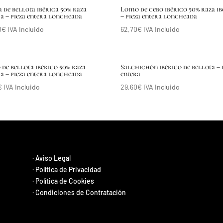
a de bellota ibérica 50% raza
Lomo de cebo ibérico 50% raza ib
ca – pieza entera loncheada
– pieza entera loncheada
0
€
IVA Incluido
62,70
€
IVA Incluido
de bellota ibérico 50% raza
Salchichón ibérico de bellota – 
ca – pieza entera loncheada
entera
€
IVA Incluido
29,60
€
IVA Incluido
·
Aviso Legal
·
Política de Privacidad
·
Política de Cookies
·
Condiciones de Contratación