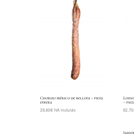
Chorizo ibérico de bellota – pieza
Lomo 
entera
– piez
29,60
€
IVA Incluido
62,70
Jamón