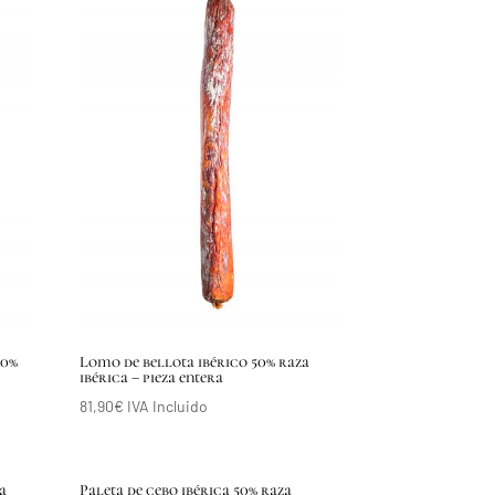
50%
Lomo de bellota ibérico 50% raza
ibérica – pieza entera
81,90
€
IVA Incluido
a
Paleta de cebo ibérica 50% raza