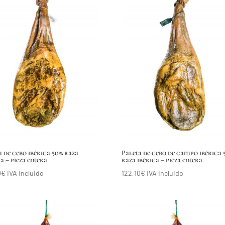
a de cebo ibérica 50% raza
Paleta de cebo de campo ibérica 
a – pieza entera
raza ibérica – pieza entera.
0
€
IVA Incluido
122,10
€
IVA Incluido