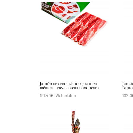
Jamón de cebo ibérico 50% raza
Jamón
ibérica – pieza entera loncheada
Duroc
191,40
€
IVA Incluido
102,0