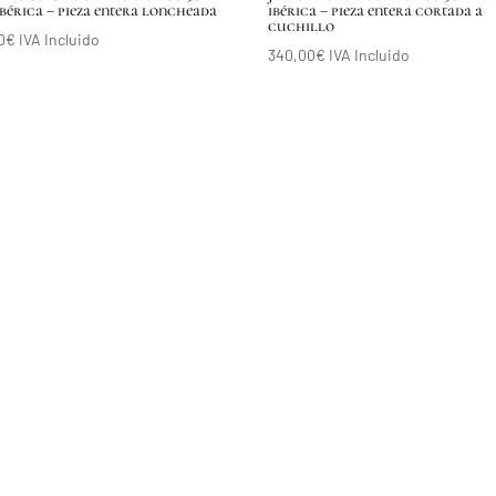
ibérica – pieza entera loncheada
ibérica – pieza entera cortada a
cuchillo
0
€
IVA Incluido
340,00
€
IVA Incluido