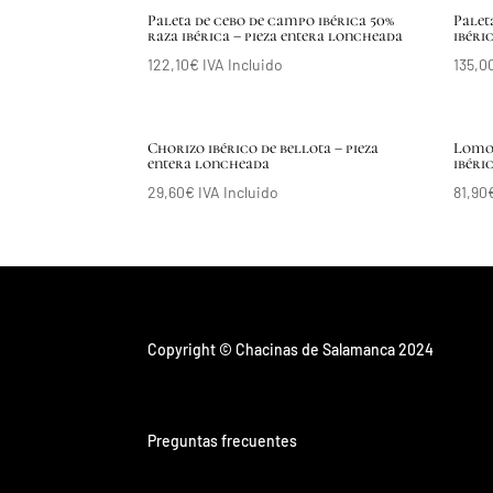
Paleta de cebo de campo ibérica 50%
Palet
raza ibérica – pieza entera loncheada
ibéri
122,10
€
IVA Incluido
135,0
Chorizo ibérico de bellota – pieza
Lomo 
entera loncheada
ibéri
29,60
€
IVA Incluido
81,90
Copyright © Chacinas de Salamanca 2024
Preguntas frecuentes