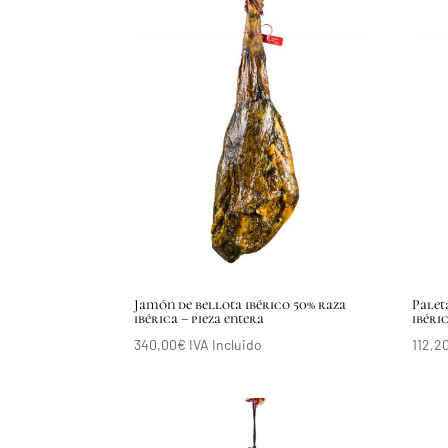
Jamón de bellota ibérico 50% raza
Palet
ibérica – pieza entera
ibéric
340,00
€
IVA Incluido
112,2