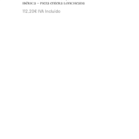
ibérica – pieza entera loncheada
112,20
€
IVA Incluido