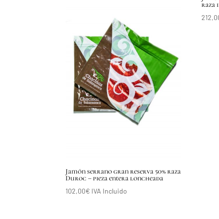
raza 
212,0
Jamón serrano gran reserva 50% raza
Duroc – pieza entera loncheada
102,00
€
IVA Incluido