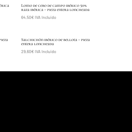
érica
Lomo de cebo de campo ibérico 50%
raza ibérica – pieza entera loncheada
64,50
€
IVA Incluido
pieza
Salchichón ibérico de bellota – pieza
entera loncheada
29,60
€
IVA Incluido