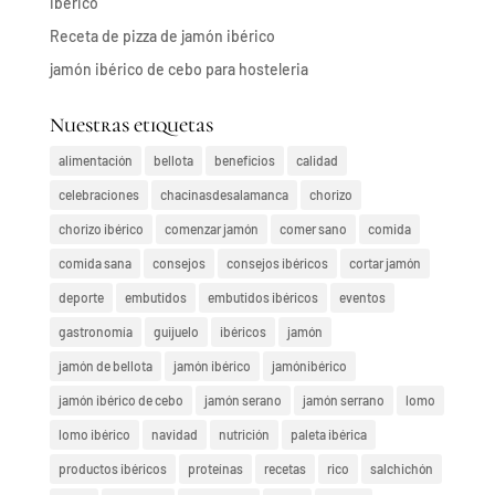
ibérico
Receta de pizza de jamón ibérico
jamón ibérico de cebo para hosteleria
Nuestras etiquetas
alimentación
bellota
beneficios
calidad
celebraciones
chacinasdesalamanca
chorizo
chorizo ibérico
comenzar jamón
comer sano
comida
comida sana
consejos
consejos ibéricos
cortar jamón
deporte
embutidos
embutidos ibéricos
eventos
gastronomía
guijuelo
ibéricos
jamón
jamón de bellota
jamón ibérico
jamónibérico
jamón ibérico de cebo
jamón serano
jamón serrano
lomo
lomo ibérico
navidad
nutrición
paleta ibérica
productos ibéricos
proteínas
recetas
rico
salchichón