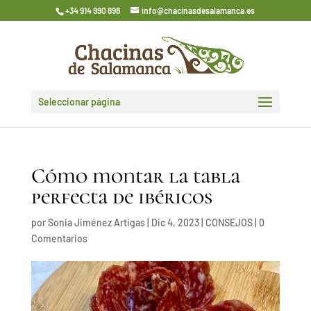
+34 914 990 898
info@chacinasdesalamanca.es
Seleccionar página
Cómo montar la tabla
perfecta de ibéricos
por
Sonia Jiménez Artigas
|
Dic 4, 2023
|
CONSEJOS
|
0
Comentarios