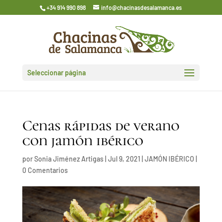
+34 914 990 898
info@chacinasdesalamanca.es
Seleccionar página
Cenas rápidas de verano
con jamón ibérico
por
Sonia Jiménez Artigas
|
Jul 9, 2021
|
JAMÓN IBÉRICO
|
0 Comentarios