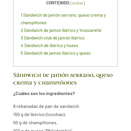
CONTENIDO
[
ocultar
]
1
Sándwich de jamón serrano, queso crema y
champiñones
2
Sándwich de jamon ibérico y 'mozzarella'
3
Sándwich club de jamón ibérico
4
Sándwich de ibérico y huevo
5
Sándwich de jamón ibérico y queso
Sándwich de jamón serrano, queso
crema y champiñones
¿Cuáles son los ingredientes?
8 rebanadas de pan de sandwich.
150 g de Ibérico (lonchas).
50 g de champiñones.
100 g de queso “Philadelphia”