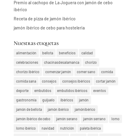
Premio al cachopo de La Joguera con jamón de cebo
ibérico
Receta de pizza de jamón ibérico
jamón ibérico de cebo para hosteleria
Nuestras etiquetas
alimentación
bellota
beneficios
calidad
celebraciones
chacinasdesalamanca
chorizo
chorizo ibérico
comenzar jamón
comer sano
comida
comida sana
consejos
consejos ibéricos
cortar jamón
deporte
embutidos
embutidos ibéricos
eventos
gastronomía
guijuelo
ibéricos
jamón
jamón de bellota
jamón ibérico
jamónibérico
jamón ibérico de cebo
jamón serano
jamón serrano
lomo
lomo ibérico
navidad
nutrición
paleta ibérica