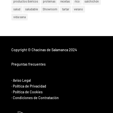
productos ibéricos
proteínas
recetas
rico
salchichón
salud
saludable
Showroom
tartar
verano
vida sana
Copyright © Chacinas de Salamanca 2024
Preguntas frecuentes
·
Aviso Legal
·
Política de Privacidad
·
Política de Cookies
·
Condiciones de Contratación