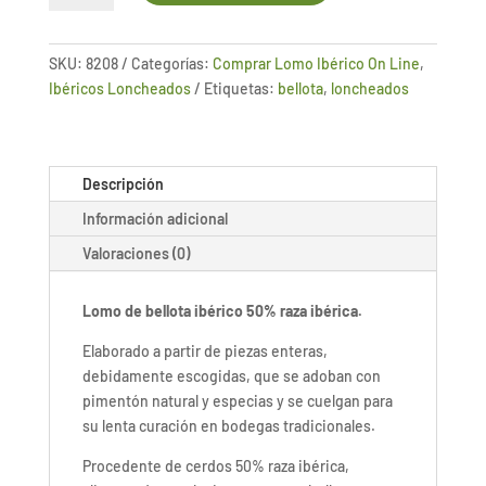
bellota
ibérico
50%
SKU:
8208
Categorías:
Comprar Lomo Ibérico On Line
,
raza
Ibéricos Loncheados
Etiquetas:
bellota
,
loncheados
ibérica
-
pieza
Descripción
entera
loncheada
Información adicional
cantidad
Valoraciones (0)
Lomo de bellota ibérico 50% raza ibérica.
Elaborado a partir de piezas enteras,
debidamente escogidas, que se adoban con
pimentón natural y especias y se cuelgan para
su lenta curación en bodegas tradicionales.
Procedente de cerdos 50% raza ibérica,