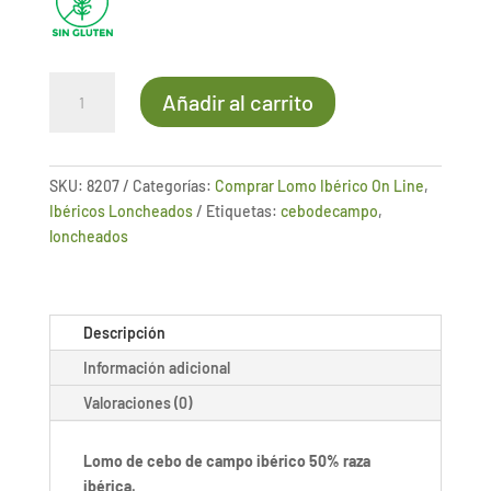
Lomo
Añadir al carrito
de
cebo
de
campo
SKU:
8207
Categorías:
Comprar Lomo Ibérico On Line
,
ibérico
Ibéricos Loncheados
Etiquetas:
cebodecampo
,
50%
loncheados
raza
ibérica
-
Descripción
pieza
entera
Información adicional
loncheada
Valoraciones (0)
cantidad
Lomo de cebo de campo ibérico 50% raza
ibérica.