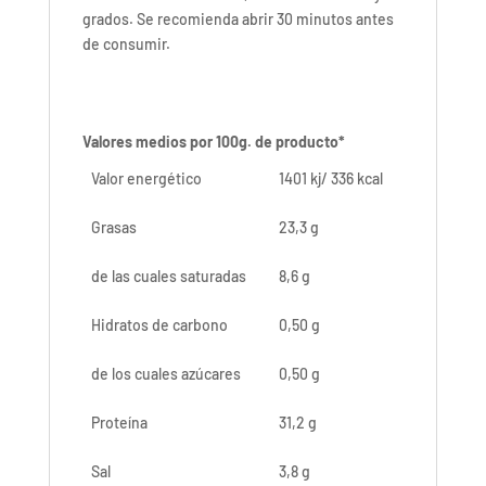
grados. Se recomienda abrir 30 minutos antes
de consumir.
Valores medios por 100g. de producto*
Valor energético
1401 kj/ 336 kcal
Grasas
23,3 g
de las cuales saturadas
8,6 g
Hidratos de carbono
0,50 g
de los cuales azúcares
0,50 g
Proteína
31,2 g
Sal
3,8 g