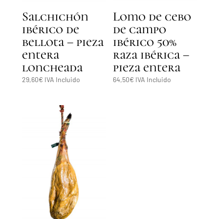
Lomo de cebo
Salchichón
de campo
ibérico de
ibérico 50%
bellota – pieza
raza ibérica –
entera
pieza entera
loncheada
64,50
€
IVA Incluido
29,60
€
IVA Incluido